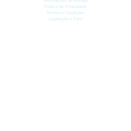
Informações de entrega
Política de Privacidade
Termos e Condições
Legislação e Foro
ATENDIMENTO
Contacte-nos
Devoluções
Mapa do site
Livro de Reclamações
EXTRAS
Vale Presente
Afiliados
Promoções
CONTA
Conta
Histórico do Pedido
Lista de Desejos