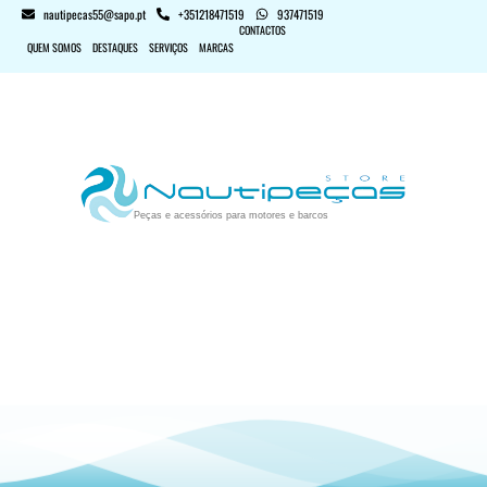
nautipecas55@sapo.pt
+351218471519
937471519
CONTACTOS
QUEM SOMOS
DESTAQUES
SERVIÇOS
MARCAS
Peças e acessórios para motores e barcos