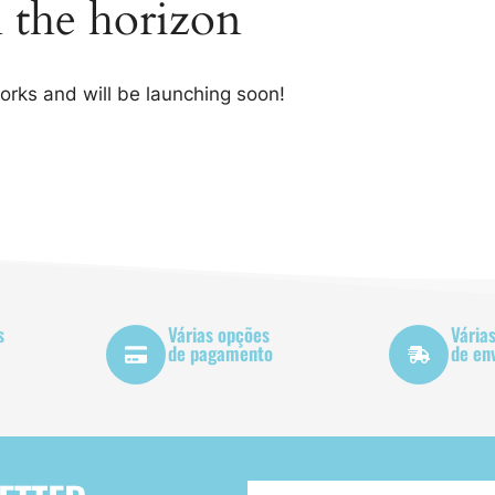
n the horizon
works and will be launching soon!
s
Várias opções
Vária
de pagamento
de en