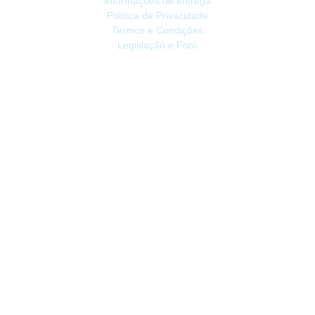
Informações de entrega
Política de Privacidade
Termos e Condições
Legislação e Foro
ATENDIMENTO
Contacte-nos
Devoluções
Mapa do site
Livro de Reclamações
EXTRAS
Vale Presente
Afiliados
Promoções
CONTA
Conta
Histórico do Pedido
Lista de Desejos