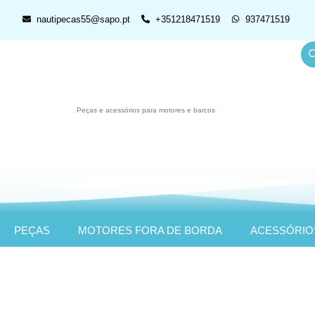
nautipecas55@sapo.pt
+351218471519
937471519
Peças e acessórios para motores e barcos
PEÇAS
MOTORES FORA DE BORDA
ACESSÓRIO