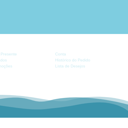
TRAS
CONTA
 Presente
Conta
iados
Histórico do Pedido
moções
Lista de Desejos