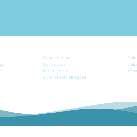
ATENDIMENTO
EX
Contacte-nos
Vale
ega
Devoluções
Afil
de
Mapa do site
Pro
Livro de Reclamações