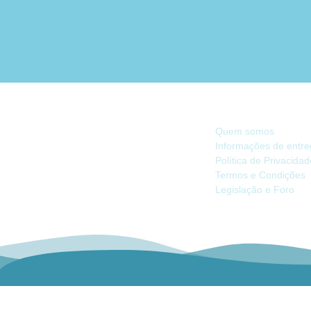
INFORMAÇÃO
Quem somos
Informações de entr
Política de Privacida
Há 40 anos, somos referência na Náutica
Termos e Condições
de Recreio no Mercado Ibérico.
Legislação e Foro