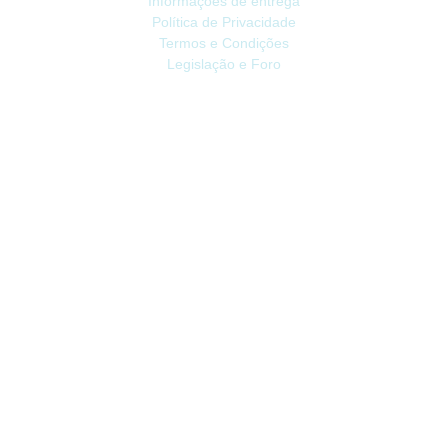
Informações de entrega
Política de Privacidade
Termos e Condições
Legislação e Foro
ATENDIMENTO
Contacte-nos
Devoluções
Mapa do site
Livro de Reclamações
EXTRAS
Vale Presente
Afiliados
Promoções
CONTA
Conta
Histórico do Pedido
Lista de Desejos