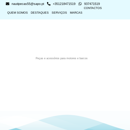
nautipecas55@sapo.pt
+351218471519
937471519
CONTACTOS
QUEM SOMOS
DESTAQUES
SERVIÇOS
MARCAS
Peças e acessórios para motores e barcos