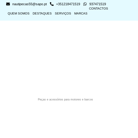
nautipecas55@sapo.pt
+351218471519
937471519
CONTACTOS
QUEM SOMOS
DESTAQUES
SERVIÇOS
MARCAS
Peças e acessórios para motores e barcos