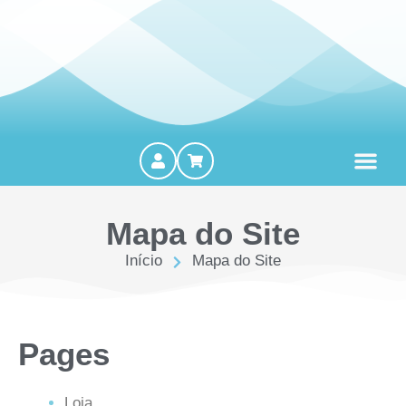
MOTORES FORA DE BORDA
Mapa do Site
Início
Mapa do Site
Pages
Loja