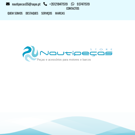
nautipecas55@sapo.pt
+351218471519
937471519
CONTACTOS
QUEM SOMOS
DESTAQUES
SERVIÇOS
MARCAS
Peças e acessórios para motores e barcos