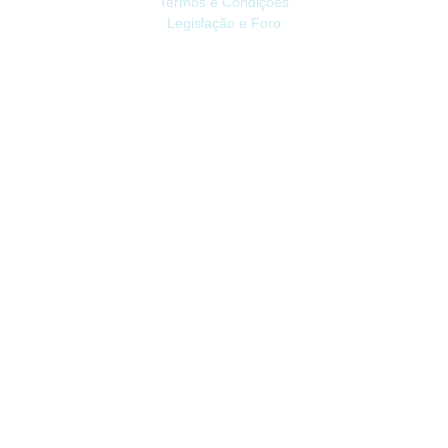
Termos e Condições
Legislação e Foro
ATENDIMENTO
Contacte-nos
Devoluções
Mapa do site
Livro de Reclamações
EXTRAS
Vale Presente
Afiliados
Promoções
CONTA
Conta
Histórico do Pedido
Lista de Desejos