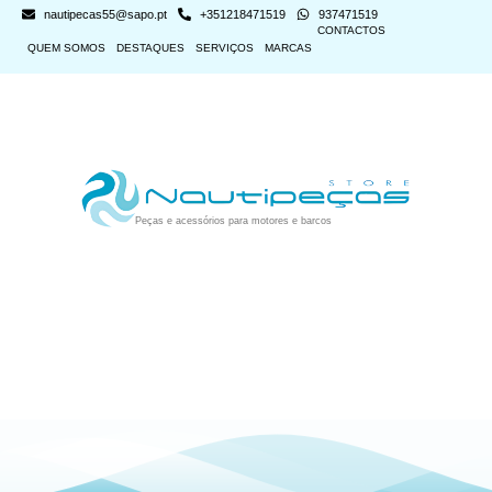
nautipecas55@sapo.pt
+351218471519
937471519
CONTACTOS
QUEM SOMOS
DESTAQUES
SERVIÇOS
MARCAS
Peças e acessórios para motores e barcos