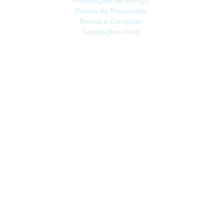
Informações de entrega
Política de Privacidade
Termos e Condições
Legislação e Foro
ATENDIMENTO
Contacte-nos
Devoluções
Mapa do site
Livro de Reclamações
EXTRAS
Vale Presente
Afiliados
Promoções
CONTA
Conta
Histórico do Pedido
Lista de Desejos