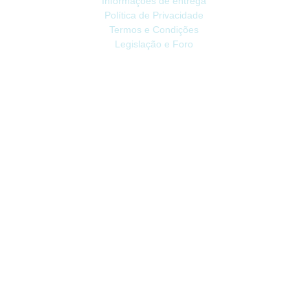
Informações de entrega
Política de Privacidade
Termos e Condições
Legislação e Foro
ATENDIMENTO
Contacte-nos
Devoluções
Mapa do site
Livro de Reclamações
EXTRAS
Vale Presente
Afiliados
Promoções
CONTA
Conta
Histórico do Pedido
Lista de Desejos