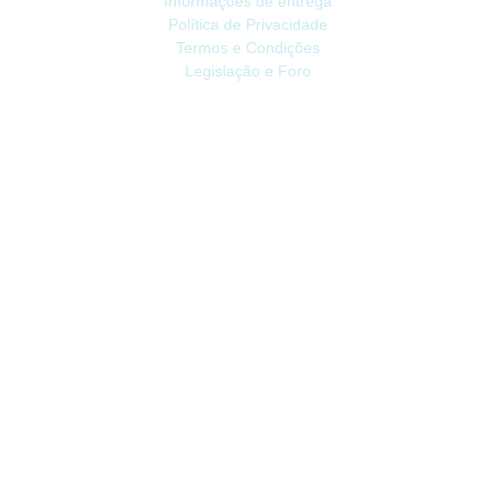
Informações de entrega
Política de Privacidade
Termos e Condições
Legislação e Foro
ATENDIMENTO
Contacte-nos
Devoluções
Mapa do site
Livro de Reclamações
EXTRAS
Vale Presente
Afiliados
Promoções
CONTA
Conta
Histórico do Pedido
Lista de Desejos