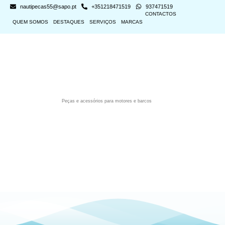
nautipecas55@sapo.pt
+351218471519
937471519
CONTACTOS
QUEM SOMOS
DESTAQUES
SERVIÇOS
MARCAS
Peças e acessórios para motores e barcos