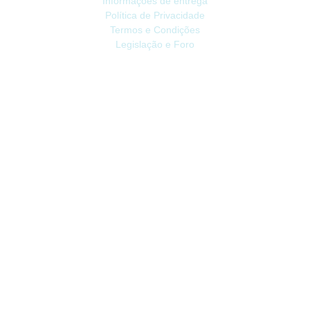
Informações de entrega
Política de Privacidade
Termos e Condições
Legislação e Foro
ATENDIMENTO
Contacte-nos
Devoluções
Mapa do site
Livro de Reclamações
EXTRAS
Vale Presente
Afiliados
Promoções
CONTA
Conta
Histórico do Pedido
Lista de Desejos