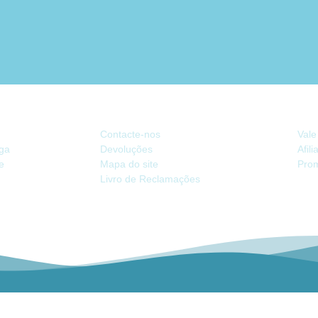
ATENDIMENTO
EX
Contacte-nos
Vale
ega
Devoluções
Afil
de
Mapa do site
Pro
Livro de Reclamações