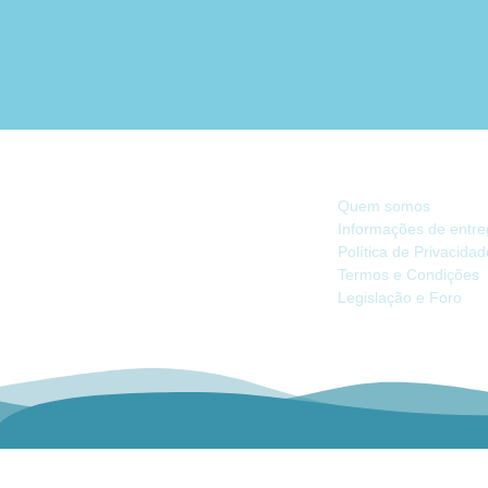
INFORMAÇÃO
Quem somos
Informações de entr
Política de Privacida
Há 40 anos, somos referência na Náutica
Termos e Condições
de Recreio no Mercado Ibérico.
Legislação e Foro