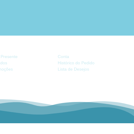
TRAS
CONTA
 Presente
Conta
iados
Histórico do Pedido
moções
Lista de Desejos