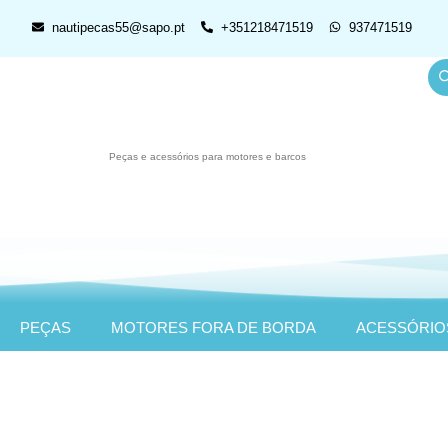
nautipecas55@sapo.pt
+351218471519
937471519
Peças e acessórios para motores e barcos
PEÇAS
MOTORES FORA DE BORDA
ACESSÓRIO