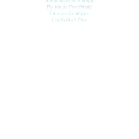
Informações de entrega
Política de Privacidade
Termos e Condições
Legislação e Foro
ATENDIMENTO
Contacte-nos
Devoluções
Mapa do site
Livro de Reclamações
EXTRAS
Vale Presente
Afiliados
Promoções
CONTA
Conta
Histórico do Pedido
Lista de Desejos