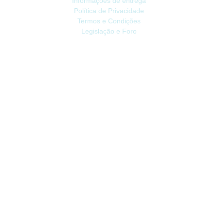
Informações de entrega
Política de Privacidade
Termos e Condições
Legislação e Foro
ATENDIMENTO
Contacte-nos
Devoluções
Mapa do site
Livro de Reclamações
EXTRAS
Vale Presente
Afiliados
Promoções
CONTA
Conta
Histórico do Pedido
Lista de Desejos