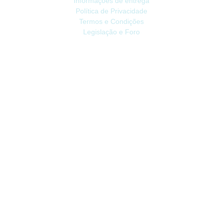
Informações de entrega
Política de Privacidade
Termos e Condições
Legislação e Foro
ATENDIMENTO
Contacte-nos
Devoluções
Mapa do site
Livro de Reclamações
EXTRAS
Vale Presente
Afiliados
Promoções
CONTA
Conta
Histórico do Pedido
Lista de Desejos