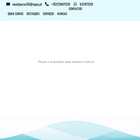
nautipecas55@sapo.pt
+351218471519
937471519
CONTACTOS
QUEM SOMOS
DESTAQUES
SERVIÇOS
MARCAS
Peças e acessórios para motores e barcos