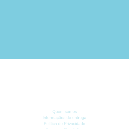
Há 40 anos, somos referência na Náutica de Recreio no Mercado Ibérico.
INFORMAÇÃO
Quem somos
Informações de entrega
Política de Privacidade