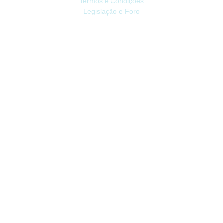
Termos e Condições
Legislação e Foro
ATENDIMENTO
Contacte-nos
Devoluções
Mapa do site
Livro de Reclamações
EXTRAS
Vale Presente
Afiliados
Promoções
CONTA
Conta
Histórico do Pedido
Lista de Desejos