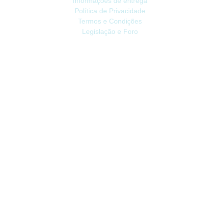
Informações de entrega
Política de Privacidade
Termos e Condições
Legislação e Foro
ATENDIMENTO
Contacte-nos
Devoluções
Mapa do site
Livro de Reclamações
EXTRAS
Vale Presente
Afiliados
Promoções
CONTA
Conta
Histórico do Pedido
Lista de Desejos