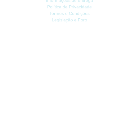
Informações de entrega
Política de Privacidade
Termos e Condições
Legislação e Foro
ATENDIMENTO
Contacte-nos
Devoluções
Mapa do site
Livro de Reclamações
EXTRAS
Vale Presente
Afiliados
Promoções
CONTA
Conta
Histórico do Pedido
Lista de Desejos