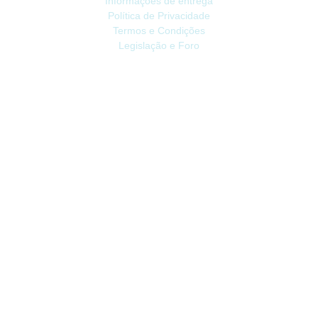
Informações de entrega
Política de Privacidade
Termos e Condições
Legislação e Foro
ATENDIMENTO
Contacte-nos
Devoluções
Mapa do site
Livro de Reclamações
EXTRAS
Vale Presente
Afiliados
Promoções
CONTA
Conta
Histórico do Pedido
Lista de Desejos