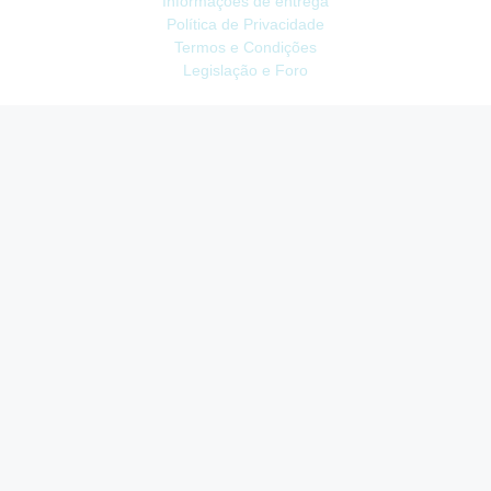
Informações de entrega
Política de Privacidade
Termos e Condições
Legislação e Foro
ATENDIMENTO
Contacte-nos
Devoluções
Mapa do site
Livro de Reclamações
EXTRAS
Vale Presente
Afiliados
Promoções
CONTA
Conta
Histórico do Pedido
Lista de Desejos