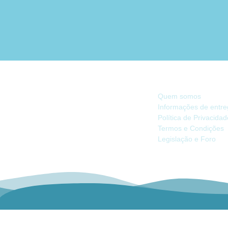
INFORMAÇÃO
Quem somos
Informações de entr
Política de Privacida
Há 40 anos, somos referência na Náutica
Termos e Condições
de Recreio no Mercado Ibérico.
Legislação e Foro