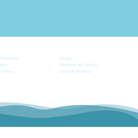
TRAS
CONTA
 Presente
Conta
iados
Histórico do Pedido
moções
Lista de Desejos