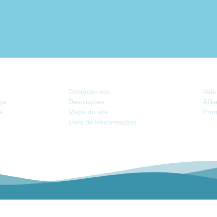
ATENDIMENTO
EX
Contacte-nos
Vale
ega
Devoluções
Afil
de
Mapa do site
Pro
Livro de Reclamações