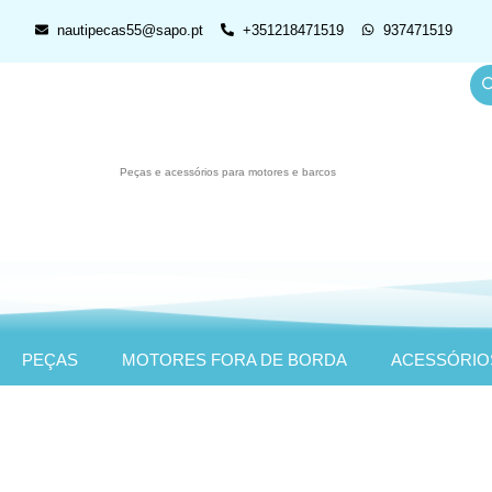
nautipecas55@sapo.pt
+351218471519
937471519
Peças e acessórios para motores e barcos
PEÇAS
MOTORES FORA DE BORDA
ACESSÓRIO