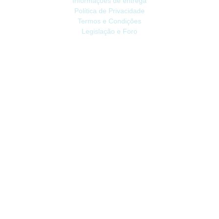
Informações de entrega
Política de Privacidade
Termos e Condições
Legislação e Foro
ATENDIMENTO
Contacte-nos
Devoluções
Mapa do site
Livro de Reclamações
EXTRAS
Vale Presente
Afiliados
Promoções
CONTA
Conta
Histórico do Pedido
Lista de Desejos