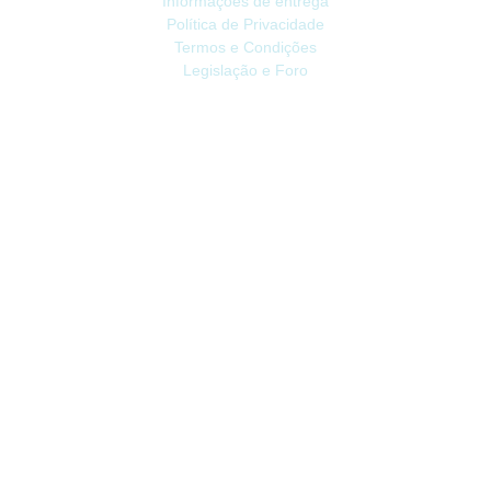
Informações de entrega
Política de Privacidade
Termos e Condições
Legislação e Foro
ATENDIMENTO
Contacte-nos
Devoluções
Mapa do site
Livro de Reclamações
EXTRAS
Vale Presente
Afiliados
Promoções
CONTA
Conta
Histórico do Pedido
Lista de Desejos