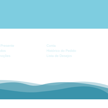
TRAS
CONTA
 Presente
Conta
iados
Histórico do Pedido
moções
Lista de Desejos