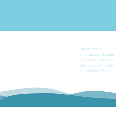
INFORMAÇÃO
Quem somos
Informações de entr
Política de Privacida
Há 40 anos, somos referência na Náutica
Termos e Condições
de Recreio no Mercado Ibérico.
Legislação e Foro