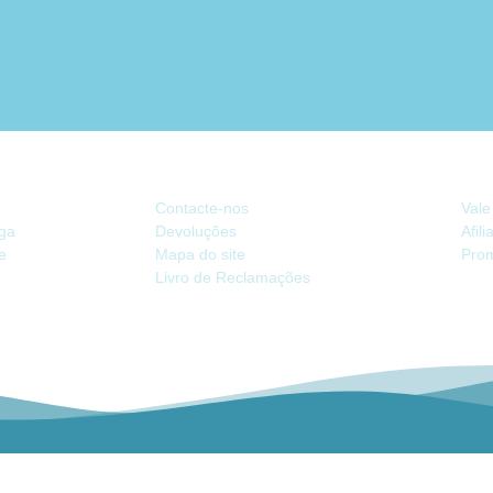
ATENDIMENTO
EX
Contacte-nos
Vale
ega
Devoluções
Afil
de
Mapa do site
Pro
Livro de Reclamações