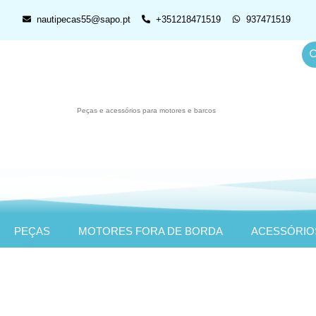
nautipecas55@sapo.pt
+351218471519
937471519
Peças e acessórios para motores e barcos
PEÇAS
MOTORES FORA DE BORDA
ACESSÓRIO