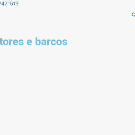
7471519
Q
tores e barcos