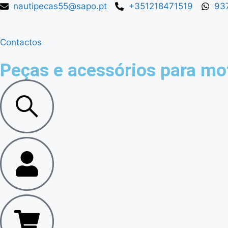
nautipecas55@sapo.pt
+351218471519
93
Contactos
Peças e acessórios para mo