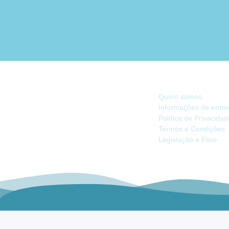
INFORMAÇÃO
Quem somos
Informações de entr
Política de Privacida
Há 40 anos, somos referência na Náutica
Termos e Condições
de Recreio no Mercado Ibérico.
Legislação e Foro