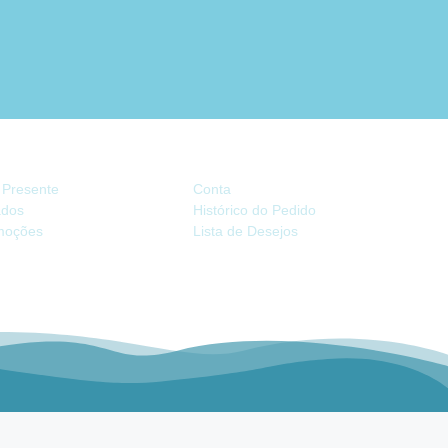
TRAS
CONTA
 Presente
Conta
iados
Histórico do Pedido
moções
Lista de Desejos