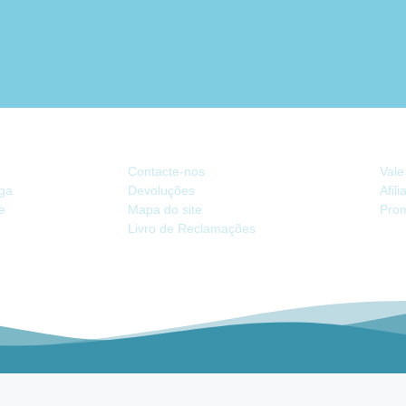
ATENDIMENTO
EX
Contacte-nos
Vale
ega
Devoluções
Afil
de
Mapa do site
Pro
Livro de Reclamações