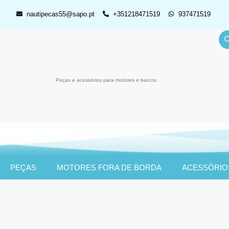
nautipecas55@sapo.pt
+351218471519
937471519
Peças e acessórios para motores e barcos
PEÇAS
MOTORES FORA DE BORDA
ACESSÓRIO