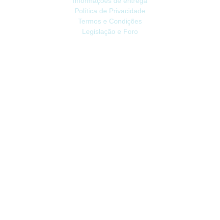
Informações de entrega
Política de Privacidade
Termos e Condições
Legislação e Foro
ATENDIMENTO
Contacte-nos
Devoluções
Mapa do site
Livro de Reclamações
EXTRAS
Vale Presente
Afiliados
Promoções
CONTA
Conta
Histórico do Pedido
Lista de Desejos