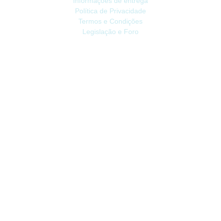
Informações de entrega
Política de Privacidade
Termos e Condições
Legislação e Foro
ATENDIMENTO
Contacte-nos
Devoluções
Mapa do site
Livro de Reclamações
EXTRAS
Vale Presente
Afiliados
Promoções
CONTA
Conta
Histórico do Pedido
Lista de Desejos