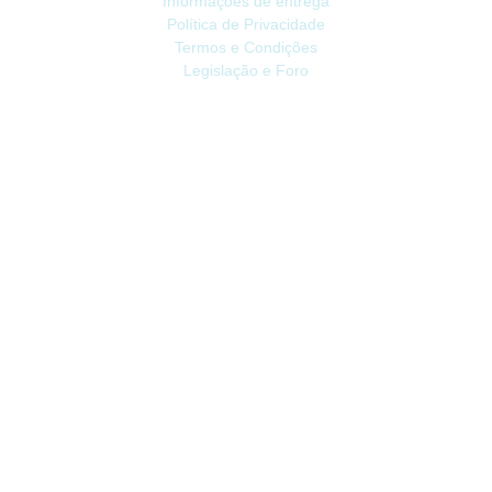
Informações de entrega
Política de Privacidade
Termos e Condições
Legislação e Foro
ATENDIMENTO
Contacte-nos
Devoluções
Mapa do site
Livro de Reclamações
EXTRAS
Vale Presente
Afiliados
Promoções
CONTA
Conta
Histórico do Pedido
Lista de Desejos