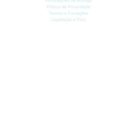
Informações de entrega
Política de Privacidade
Termos e Condições
Legislação e Foro
ATENDIMENTO
Contacte-nos
Devoluções
Mapa do site
Livro de Reclamações
EXTRAS
Vale Presente
Afiliados
Promoções
CONTA
Conta
Histórico do Pedido
Lista de Desejos