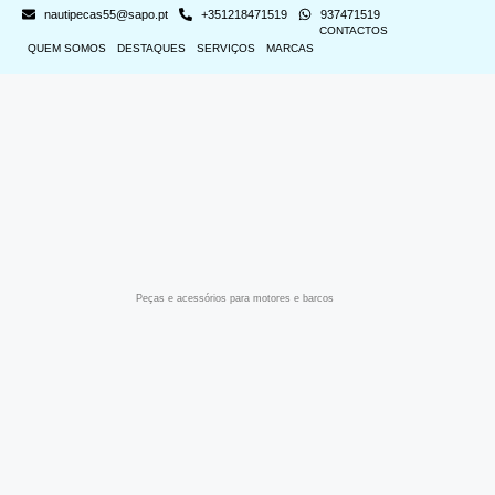
nautipecas55@sapo.pt
+351218471519
937471519
CONTACTOS
QUEM SOMOS
DESTAQUES
SERVIÇOS
MARCAS
Peças e acessórios para motores e barcos