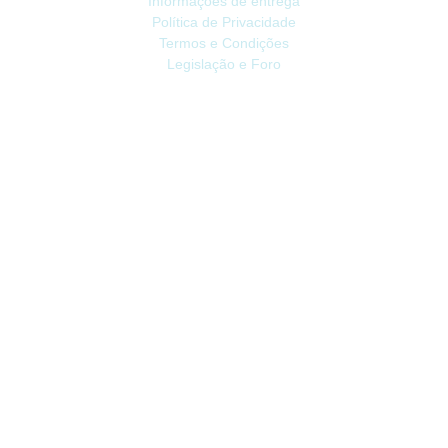
Informações de entrega
Política de Privacidade
Termos e Condições
Legislação e Foro
ATENDIMENTO
Contacte-nos
Devoluções
Mapa do site
Livro de Reclamações
EXTRAS
Vale Presente
Afiliados
Promoções
CONTA
Conta
Histórico do Pedido
Lista de Desejos