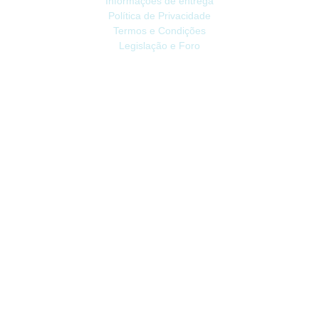
Informações de entrega
Política de Privacidade
Termos e Condições
Legislação e Foro
ATENDIMENTO
Contacte-nos
Devoluções
Mapa do site
Livro de Reclamações
EXTRAS
Vale Presente
Afiliados
Promoções
CONTA
Conta
Histórico do Pedido
Lista de Desejos