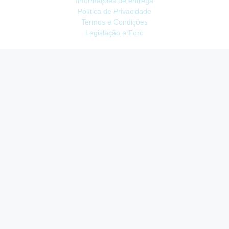
Informações de entrega
Política de Privacidade
Termos e Condições
Legislação e Foro
ATENDIMENTO
Contacte-nos
Devoluções
Mapa do site
Livro de Reclamações
EXTRAS
Vale Presente
Afiliados
Promoções
CONTA
Conta
Histórico do Pedido
Lista de Desejos