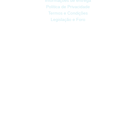
Informações de entrega
Política de Privacidade
Termos e Condições
Legislação e Foro
ATENDIMENTO
Contacte-nos
Devoluções
Mapa do site
Livro de Reclamações
EXTRAS
Vale Presente
Afiliados
Promoções
CONTA
Conta
Histórico do Pedido
Lista de Desejos