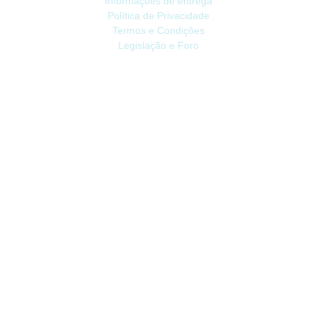
Informações de entrega
Política de Privacidade
Termos e Condições
Legislação e Foro
ATENDIMENTO
Contacte-nos
Devoluções
Mapa do site
Livro de Reclamações
EXTRAS
Vale Presente
Afiliados
Promoções
CONTA
Conta
Histórico do Pedido
Lista de Desejos