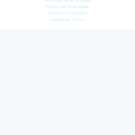
Informações de entrega
Política de Privacidade
Termos e Condições
Legislação e Foro
ATENDIMENTO
Contacte-nos
Devoluções
Mapa do site
Livro de Reclamações
EXTRAS
Vale Presente
Afiliados
Promoções
CONTA
Conta
Histórico do Pedido
Lista de Desejos