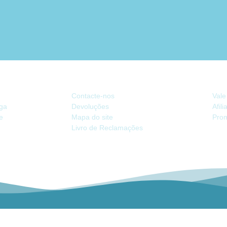
ATENDIMENTO
EX
Contacte-nos
Vale
ega
Devoluções
Afil
de
Mapa do site
Pro
Livro de Reclamações