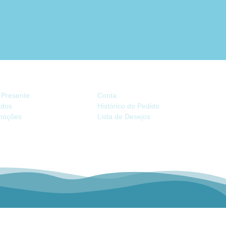
TRAS
CONTA
 Presente
Conta
iados
Histórico do Pedido
moções
Lista de Desejos