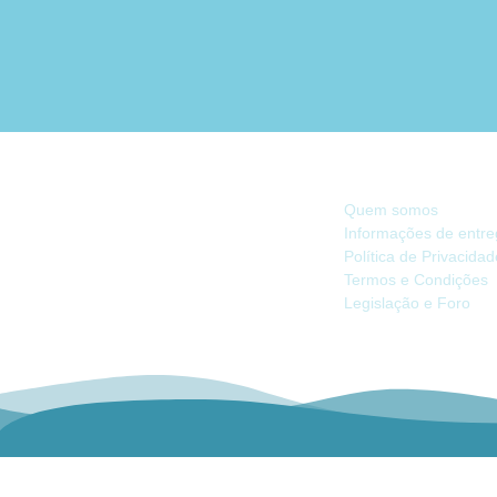
INFORMAÇÃO
Quem somos
Informações de entr
Política de Privacida
Há 40 anos, somos referência na Náutica
Termos e Condições
de Recreio no Mercado Ibérico.
Legislação e Foro