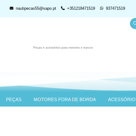
nautipecas55@sapo.pt
+351218471519
937471519
Peças e acessórios para motores e barcos
PEÇAS
MOTORES FORA DE BORDA
ACESSÓRIO