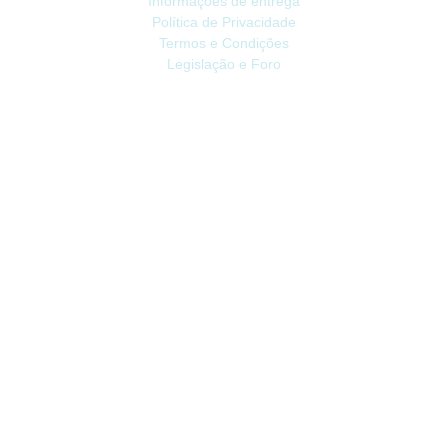
Informações de entrega
Política de Privacidade
Termos e Condições
Legislação e Foro
ATENDIMENTO
Contacte-nos
Devoluções
Mapa do site
Livro de Reclamações
EXTRAS
Vale Presente
Afiliados
Promoções
CONTA
Conta
Histórico do Pedido
Lista de Desejos