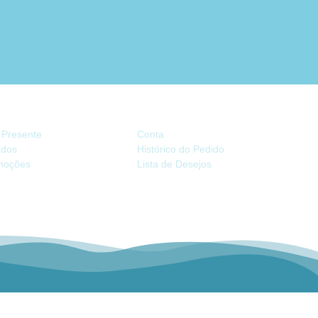
TRAS
CONTA
 Presente
Conta
iados
Histórico do Pedido
moções
Lista de Desejos