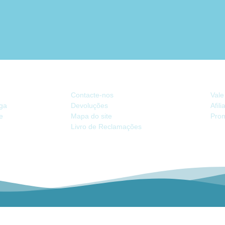
ATENDIMENTO
EX
Contacte-nos
Vale
ega
Devoluções
Afil
de
Mapa do site
Pro
Livro de Reclamações