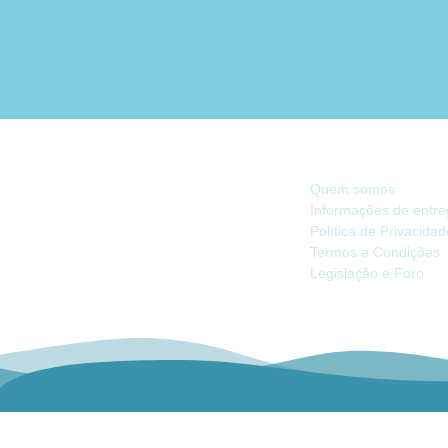
INFORMAÇÃO
Quem somos
Informações de entr
Política de Privacida
Há 40 anos, somos referência na Náutica
Termos e Condições
de Recreio no Mercado Ibérico.
Legislação e Foro