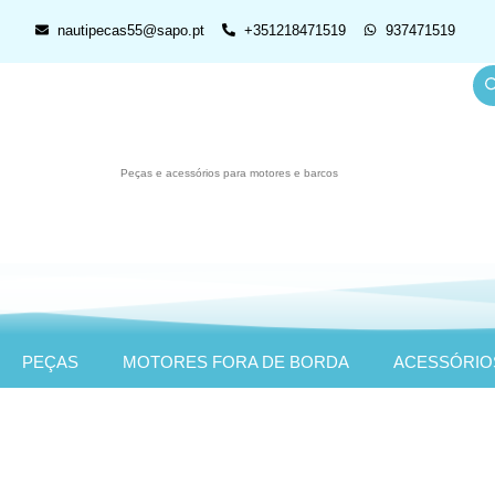
nautipecas55@sapo.pt
+351218471519
937471519
Peças e acessórios para motores e barcos
PEÇAS
MOTORES FORA DE BORDA
ACESSÓRIO