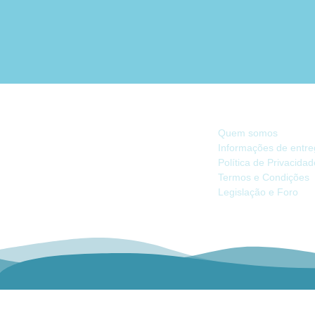
INFORMAÇÃO
Quem somos
Informações de entr
Política de Privacida
Há 40 anos, somos referência na Náutica
Termos e Condições
de Recreio no Mercado Ibérico.
Legislação e Foro