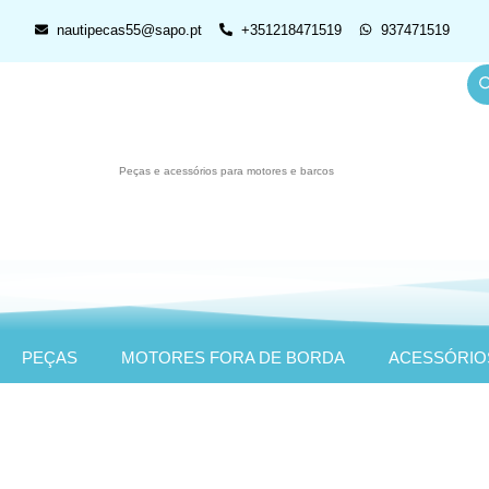
nautipecas55@sapo.pt
+351218471519
937471519
Peças e acessórios para motores e barcos
PEÇAS
MOTORES FORA DE BORDA
ACESSÓRIO