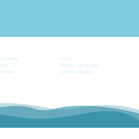
TRAS
CONTA
 Presente
Conta
iados
Histórico do Pedido
moções
Lista de Desejos