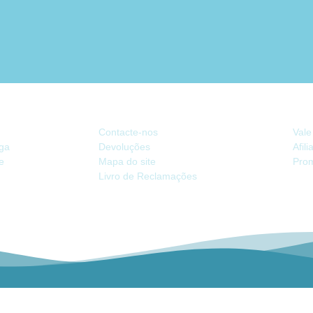
ATENDIMENTO
EX
Contacte-nos
Vale
ega
Devoluções
Afil
de
Mapa do site
Pro
Livro de Reclamações