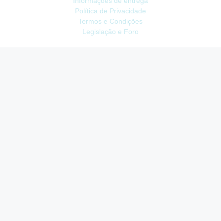
Informações de entrega
Política de Privacidade
Termos e Condições
Legislação e Foro
ATENDIMENTO
Contacte-nos
Devoluções
Mapa do site
Livro de Reclamações
EXTRAS
Vale Presente
Afiliados
Promoções
CONTA
Conta
Histórico do Pedido
Lista de Desejos