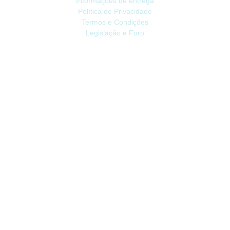
Informações de entrega
Política de Privacidade
Termos e Condições
Legislação e Foro
ATENDIMENTO
Contacte-nos
Devoluções
Mapa do site
Livro de Reclamações
EXTRAS
Vale Presente
Afiliados
Promoções
CONTA
Conta
Histórico do Pedido
Lista de Desejos