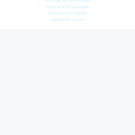
Informações de entrega
Política de Privacidade
Termos e Condições
Legislação e Foro
ATENDIMENTO
Contacte-nos
Devoluções
Mapa do site
Livro de Reclamações
EXTRAS
Vale Presente
Afiliados
Promoções
CONTA
Conta
Histórico do Pedido
Lista de Desejos