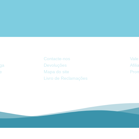
ATENDIMENTO
EX
Contacte-nos
Vale
ega
Devoluções
Afil
de
Mapa do site
Pro
Livro de Reclamações