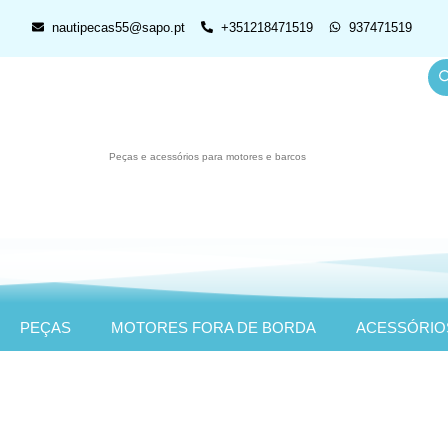
nautipecas55@sapo.pt
+351218471519
937471519
Peças e acessórios para motores e barcos
PEÇAS
MOTORES FORA DE BORDA
ACESSÓRIO