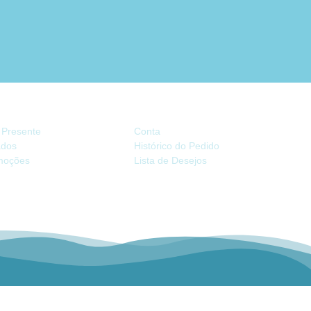
TRAS
CONTA
 Presente
Conta
iados
Histórico do Pedido
moções
Lista de Desejos