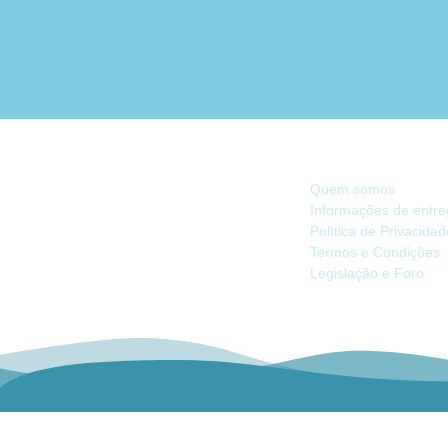
INFORMAÇÃO
Quem somos
Informações de entr
Política de Privacida
Há 40 anos, somos referência na Náutica
Termos e Condições
de Recreio no Mercado Ibérico.
Legislação e Foro