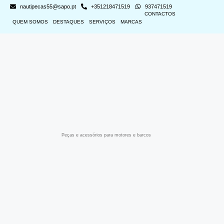
nautipecas55@sapo.pt
+351218471519
937471519
CONTACTOS
QUEM SOMOS
DESTAQUES
SERVIÇOS
MARCAS
Peças e acessórios para motores e barcos