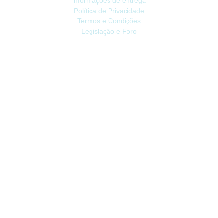
Informações de entrega
Política de Privacidade
Termos e Condições
Legislação e Foro
ATENDIMENTO
Contacte-nos
Devoluções
Mapa do site
Livro de Reclamações
EXTRAS
Vale Presente
Afiliados
Promoções
CONTA
Conta
Histórico do Pedido
Lista de Desejos