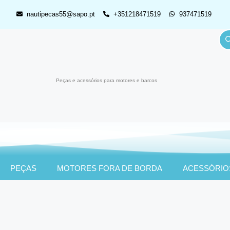
nautipecas55@sapo.pt
+351218471519
937471519
Peças e acessórios para motores e barcos
PEÇAS
MOTORES FORA DE BORDA
ACESSÓRIO