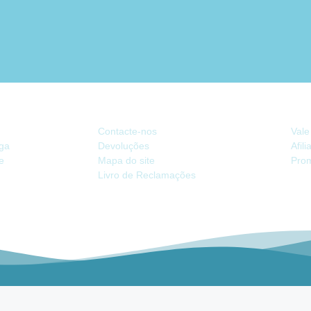
ATENDIMENTO
EX
Contacte-nos
Vale
ega
Devoluções
Afil
de
Mapa do site
Pro
Livro de Reclamações