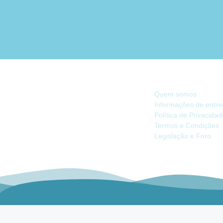
INFORMAÇÃO
Quem somos
Informações de entr
Política de Privacida
Há 40 anos, somos referência na Náutica
Termos e Condições
de Recreio no Mercado Ibérico.
Legislação e Foro