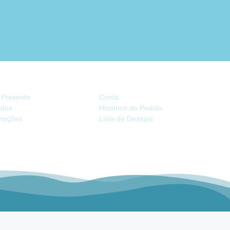
TRAS
CONTA
 Presente
Conta
iados
Histórico do Pedido
moções
Lista de Desejos