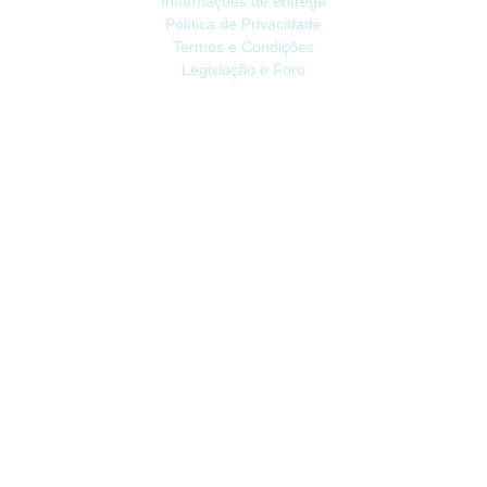
Informações de entrega
Política de Privacidade
Termos e Condições
Legislação e Foro
ATENDIMENTO
Contacte-nos
Devoluções
Mapa do site
Livro de Reclamações
EXTRAS
Vale Presente
Afiliados
Promoções
CONTA
Conta
Histórico do Pedido
Lista de Desejos